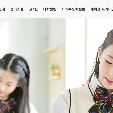
안내
썸머스쿨
고3반
재학생반
자기주도학습반
재학생 프리미