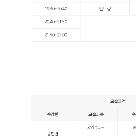
19:30~20:40
멘토링
20:40~21:50
21:50~23:00
교습과정
수강반
교습과목
수
국영수과사
중
종합반