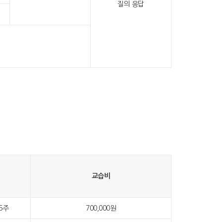
질의 응답
교습비
45주
700,000원