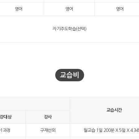
영어
영어
영어
자기주도학습(선택)
교습비
교습시간
강대상
강사
1과정
구재선외
월교습 1일 200분 X 5일 X 4.3