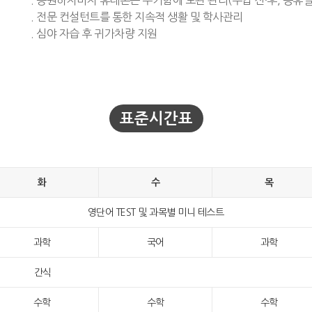
. 등원하자마자 휴대폰은 수거함에 보관 관리(수업 전·후, 공휴일
. 전문 컨설턴트를 통한 지속적 생활 및 학사관리
. 심야 자습 후 귀가차량 지원
표준시간표
화
수
목
영단어 TEST 및 과목별 미니 테스트
과학
국어
과학
간식
수학
수학
수학