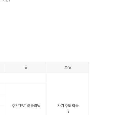
 포함)
금
토·일
주간TEST 및 클리닉
자기 주도 학습
및