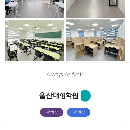
8층 복도
7층 인강실
8층 자습실
8층 강의실
Always As first!
재학생관
재수생관