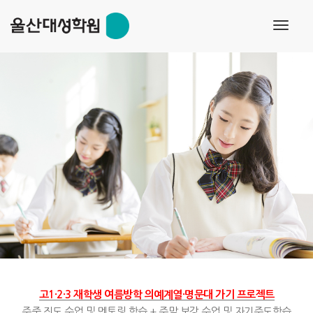
s
toggl
navig
고1·2·3 재학생 여름방학 의예계열·명문대 가기 프로젝트
주중 진도 수업 및 멘토링 학습 + 주말 보강 수업 및 자기주도학습