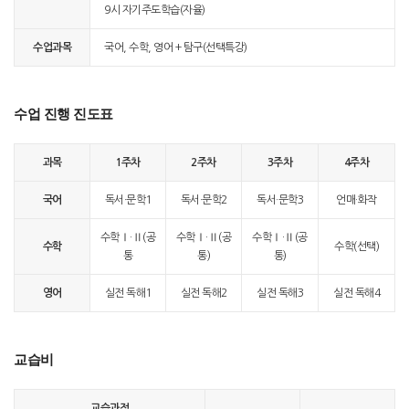
9시 자기주도학습(자율)
수업과목
국어, 수학, 영어 + 탐구(선택특강)
수업 진행 진도표
과목
1주차
2주차
3주차
4주차
국어
독서·문학1
독서·문학2
독서·문학3
언매·화작
수학Ⅰ·Ⅱ(공
수학Ⅰ·Ⅱ(공
수학Ⅰ·Ⅱ(공
수학
수학(선택)
통
통)
통)
영어
실전 독해1
실전 독해2
실전 독해3
실전 독해4
교습비
교습과정