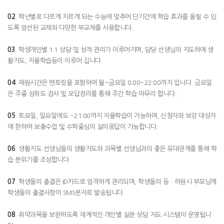
02
. 학년별로 다르게 치르게 되는 수능에 맞추어 단기간에 학습 효과를 올릴 수 있
도록 엄선된 교재와 다양한 부교재를 사용합니다.
03
. 학생개인별 1:1 상담 및 성적 관리가 이루어지며, 담당 선생님의 지도하에 생
활지도, 자율학습등이 이루어 집니다.
04
. 재원시간은 멘토링을 포함하여 월~금요일 8:00~22:00까지 입니다. 금요일
은 주중 성취도 검사 및 오답정리를 통해 주간 학습 마무리 합니다.
05
. 토요일, 일요일에도 ~21:00까지 자율학습이 가능하며, 신청자와 보강 대상자
에 한하여 보충수업 및 수학중심의 질의응답이 가능합니다.
06
. 생활지도 선생님들의 생활지도와 과목별 선생님과의 좋은 유대관계를 통해 학
습 분위기를 조성합니다.
07
. 학생들의 출결은 ID카드로 엄격하게 관리되며, 학생들의 등ㆍ하원시 부모님께
학생들의 출결사항이 SMS문자로 발송됩니다.
08
. 취약과목을 보완하도록 체계적인 개인별 질문 상담 지도 시스템이 운영됩니