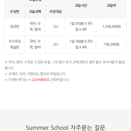
교습시간
교습비
수강반
교습과목
수강대상
국어, 수
1일 350분 X 주5
정규반
고3
1,500,000원
학, 영어
일 X 4주
자기주도
국어, 수
1일 180분 X 주5
고3
740,000원
학습반
학, 영어
일 X 4주
※ 국어, 영어, 수학은 수강료 포함, 그외 탐구 추가 선택과목의 경우 별도 추가비용이 발생
합니다.
※ 교재비, 식비, 차량비는 별도로 부담입니다.
※ 자세한 문의는
☏ 224-6655
로 전화바랍니다.
Summer School 자주묻는 질문