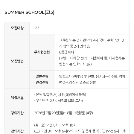
SUMMER SCHOOL(고3)
모집대상
고3
교육청 또는 평가원모의고사 국어, 수학, 영어 3
개 영역 중 2개 영역 合
무시험전형
6등급 이내
(※반드시 해당 성적표 제출해야 함. 미제출자는
모집방법
면접 또는 입학고사 必 )
일반전형
입학고사(전범위) 후 선발, 응시과목 : 수학, 영어
면접전형
면접관의 상담 결과로 선발
- 본원 입학 원서, 사진(학원에서 촬영)
제출서류
- 우수반 전형자 : 성적표 (모의고사)
강의기간
2026년 7월 20일(월)~ 8월 16일(일) (4주)
(月~金) 오전 8시 ~ 오후 10시
강의시간
(土) 오전 8시~오후 9시(모의고사 및 문제 풀이), (日)오전 9시 ~ 후